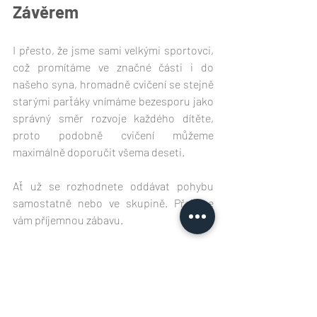
Závěrem
I přesto, že jsme sami velkými sportovci, 
což promítáme ve značné části i do 
našeho syna, hromadně cvičení se stejně 
starými parťáky vnímáme bezesporu jako 
správný směr rozvoje každého dítěte, 
proto podobně cvičení můžeme 
maximálně doporučit všema deseti.
Ať už se rozhodnete oddávat pohybu 
samostatně nebo ve skupině. Přejeme 
vám příjemnou zábavu.
Pohyb a zdraví
Testujeme