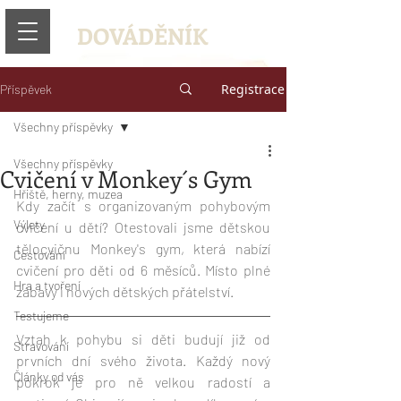
DOVÁDĚNÍK
Registrace
Příspěvek
Všechny příspěvky
Všechny příspěvky
Cvičení v Monkey´s Gym
Hřiště, herny, muzea
Kdy začít s organizovaným pohybovým 
Výlety
cvičení u dětí? Otestovali jsme dětskou 
tělocvičnu Monkey's gym, která nabízí 
Cestování
cvičení pro děti od 6 měsíců. Místo plné 
Hra a tvoření
zábavy i nových dětských přátelství.
Testujeme
Vztah k pohybu si děti budují již od 
Stravování
prvních dní svého života. Každý nový 
Články od vás
pokrok je pro ně velkou radostí a 