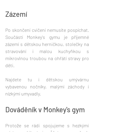
Zázemí
Po skončení cvičení nemusíte pospíchat. 
Součástí Monkey's gymu je příjemné 
zázemí s dětskou herničkou, stolečky na 
stravování i malou kuchyňkou s 
mikrovlnou troubou na ohřátí stravy pro 
děti. 
Najdete tu i dětskou umývárnu 
vybavenou nočníky, malými záchody i 
nízkými umyvadly.
Dováděník v Monkey's gym
Protože se rádi spojujeme s hezkými 