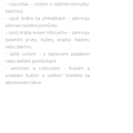
- rozcvička - cvičení s náčiním (kroužky, 
balónky)
- opičí dráha na překážkách - zahrnuje 
pěnové cvičební pomůcky 
- opičí dráha kolem tělocvičny - zahrnuje 
balanční prvky, kužely, bradla, kladinu 
nebo žebřiny 
- další cvičení - s barevným padákem 
nebo dalšími pomůckami 
- ukončení a rozloučení - foukání a 
praskání bublin a udělení tiskátka za 
absolvování lekce