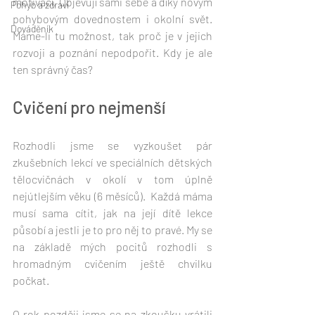
motivací. Objevují sami sebe a díky novým 
Pohyb a zdraví
pohybovým dovednostem i okolní svět. 
Dováděník
Máme-li tu možnost, tak proč je v jejich 
rozvoji a poznání nepodpořit. Kdy je ale 
ten správný čas?
Cvičení pro nejmenší
Rozhodli jsme se vyzkoušet pár 
zkušebních lekcí ve speciálních dětských 
tělocvičnách v okolí v tom úplně 
nejútlejším věku (6 měsíců).  Každá máma 
musí sama cítit, jak na její dítě lekce 
působí a jestli je to pro něj to pravé. My se 
na základě mých pocitů rozhodli s 
hromadným cvičením ještě chvilku 
počkat.
O rok později jsme se na zkoušku vrátili 