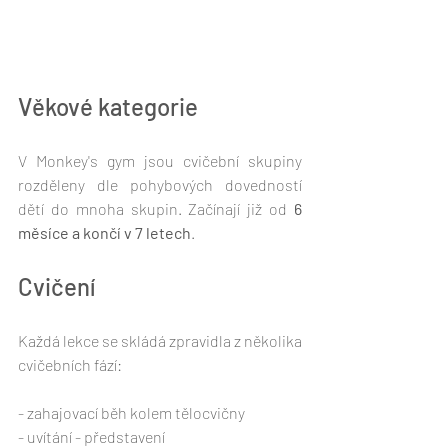
Věkové kategorie
V Monkey's gym jsou cvičební skupiny 
rozděleny dle pohybových dovedností 
dětí do mnoha skupin. Začínají již od 
6 
měsíce a končí v 7 letech
.
Cvičení
Každá lekce se skládá zpravidla z několika 
cvičebních fází:
- zahajovací běh kolem tělocvičny
- uvítání - představení 