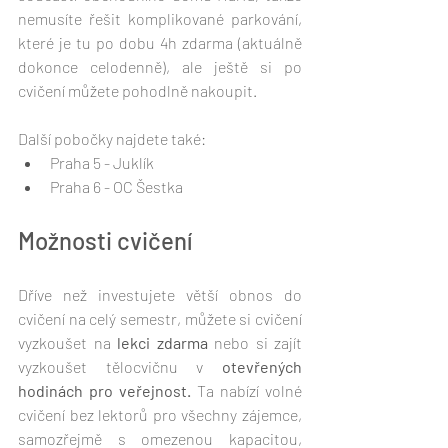
nemusíte řešit komplikované parkování, 
které je tu po dobu 4h zdarma (aktuálně 
dokonce celodenně), ale ještě si po 
cvičení můžete pohodlně nakoupit.
Další pobočky najdete také:
Praha 5 - Juklík
Praha 6 - OC Šestka
Možnosti cvičení
Dříve než investujete větší obnos do 
cvičení na celý semestr, můžete si cvičení 
vyzkoušet na 
lekci zdarma
 nebo si zajít 
vyzkoušet tělocvičnu v 
otevřených 
hodinách pro veřejnost.
 Ta nabízí volné 
cvičení bez lektorů pro všechny zájemce, 
samozřejmě s omezenou kapacitou, 