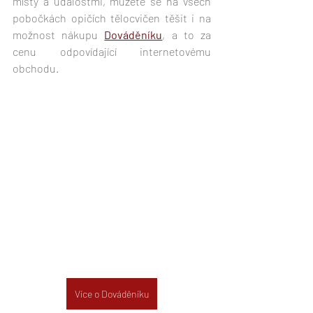
místy a událostmi, můžete se na všech 
pobočkách opičích tělocvičen těšit i na 
možnost nákupu 
Dováděníku
, a to za 
cenu odpovídající internetovému 
obchodu. 
Více o Dováděníku