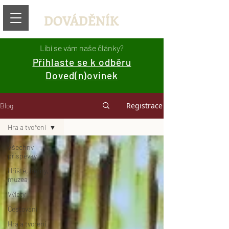
DOVÁDĚNÍK
Líbí se vám naše články?
Přihlaste se k odběru
Doved(n)ovinek
Registrace
Blog
Hra a tvoření
Všechny
příspěvky
Hřiště, herny,
muzea
Výlety
Cestování
Hra a tvoření