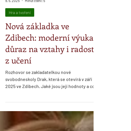
Dováděník
9. 5. 2025
Minut čtení: 5
Hra a tvoření
Nová základka ve
Zdibech: moderní výuka,
důraz na vztahy i radost
z učení
Rozhovor se zakladatelkou nové
svobodneskoly Drak, která se otevírá v září
2025 ve Zdibech. Jaké jsou její hodnoty a co
si klade za cíl?