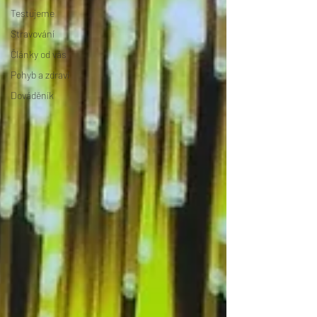
Testujeme
Stravování
Články od vás
Pohyb a zdraví
Dováděník