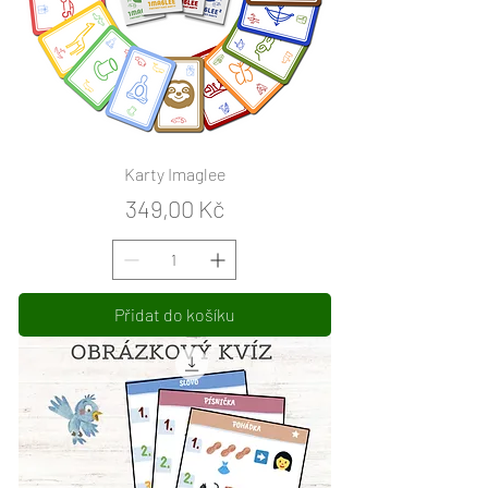
Karty Imaglee
Cena
349,00 Kč
Přidat do košíku