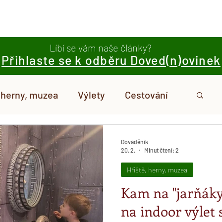
ováděník
Obchod
Narozeniny
Blog
Stez
Líbí se vám naše články?
Přihlaste se k odběru Doved(n)ovinek
, herny, muzea
Výlety
Cestování
me
Stravování
Články od vás
Dováděník
20. 2.
Minut čtení: 2
Hřiště, herny, muzea
ěník
Kam na "jarňáky"
na indoor výlet 