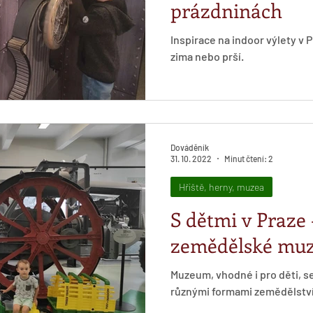
prázdninách
Inspirace na indoor výlety v Praze s dětmi, když je venku
zima nebo prší.
Dováděník
31. 10. 2022
Minut čtení: 2
Hřiště, herny, muzea
S dětmi v Praze
zemědělské mu
Muzeum, vhodné i pro děti, s
různými formami zemědělství 