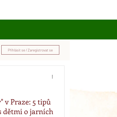
ka
O nás
Přihlásit se / Zaregistrovat se
 v Praze: 5 tipů
s dětmi o jarních