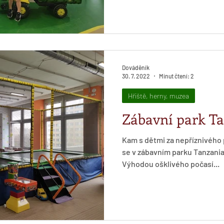
Dováděník
30. 7. 2022
Minut čtení: 2
Hřiště, herny, muzea
Zábavní park T
Kam s dětmi za nepříznivého
se v zábavním parku Tanzania
Výhodou ošklivého počasí...