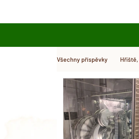
Hlavní stránka
D
Všechny příspěvky
Hřiště
Hra a tvoření
Testuje
Pohyb a zdraví
Dovád