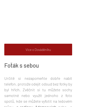
Více o Dováděníku
Foťák s sebou
Určitě si nezapomeňte dobře nabít 
telefon, protože odejít odsud bez fotky by 
byl hřích. Zvěčnit si tu můžete sochy 
samotné nebo využít jednoho z foto 
spotů, kde se můžete vyfotit na ledovém 
trůnu, 
s rodinou Adamsových
 nebo  s 