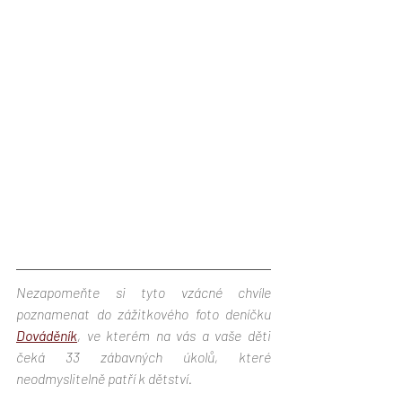
Nezapomeňte si tyto vzácné chvíle 
poznamenat do zážitkového foto deníčku 
Dováděník
, ve kterém na vás a vaše děti 
čeká 33 zábavných úkolů, které 
neodmyslitelně patří k dětství. 