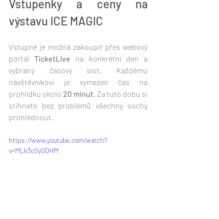
Vstupenky a ceny na 
výstavu ICE MAGIC
Vstupné je možná zakoupit přes webový 
portál 
TicketLive
 na konkrétní den a 
vybraný časový slot. Každému 
návštěvníkovi je vymezen čas na 
prohlídku okolo 
20 minut
. Za tuto dobu si 
stihnete bez problémů všechny sochy 
prohlédnout. 
https://www.youtube.com/watch?
v=MLk3c0yQDHM