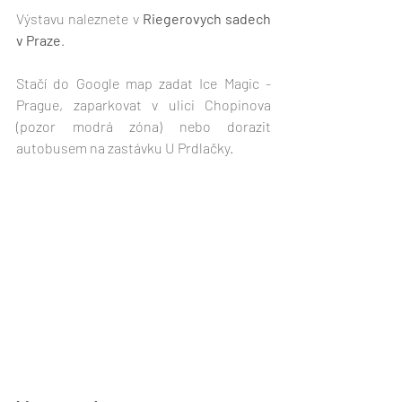
Výstavu naleznete v
 Riegerovych sadech 
v Praze
. 
Stačí do Google map zadat Ice Magic - 
Prague, zaparkovat v ulici Chopinova 
(pozor modrá zóna) nebo dorazit 
autobusem na zastávku U Prdlačky.