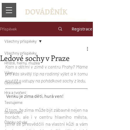
DOVÁDĚNÍK
Registrace
Příspěvek
Všechny příspěvky
Všechny příspěvky
Ledové sochy v Praze
Hřiště, herny, muzea
Kam s dětmi v zimě v centru Prahy? Máme 
Výlety
pro vás skvělý tip na rodinný výlet a k tomu 
soutěž o vstupy na pohádkové sochy z ledu.
Cestování
Hra a tvoření
Venku je zima děti, hurá ven! 
Testujeme
O tom, že zima může být zábavné nejen na 
Stravování
horách, ale i v centru hlavního města, 
Články od vás
jsme se přesvědčili na vlastní kůži a vám 