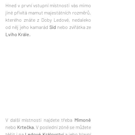
Hned v první vstupní místnosti vás mimo 
jiné přivítá mamut majestátních rozměrů, 
kterého znáte z Doby Ledové, nedaleko 
od něj jeho kamarád 
Sid
 nebo zvířátka ze 
Lvího Krále.
V další místnosti najdete třeba
 Mimoně
nebo
 Krtečka
. V poslední zóně se můžete 
těšit i na 
Ledové Království 
a jeho hlavní 