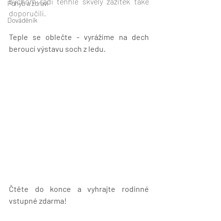
bychom rádi tenhle skvělý zážitek také 
Pohyb a zdraví
doporučili. 
Dováděník
Teple se oblečte - vyrážíme na dech 
beroucí výstavu soch z ledu. 
Čtěte do konce a vyhrajte rodinné 
vstupné zdarma!