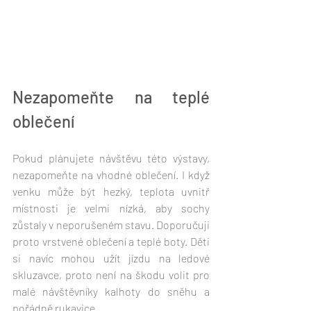
Nezapomeňte na teplé 
oblečení 
Pokud plánujete návštěvu této výstavy, 
nezapomeňte na vhodné oblečení. I když 
venku může být hezký, teplota uvnitř 
místnosti je velmi nízká, aby sochy 
zůstaly v neporušeném stavu. Doporučuji 
proto vrstvené oblečení a teplé boty. Děti 
si navíc mohou užít jízdu na ledové 
skluzavce, proto není na škodu volit pro 
malé návštěvníky kalhoty do sněhu a 
pořádně rukavice. 