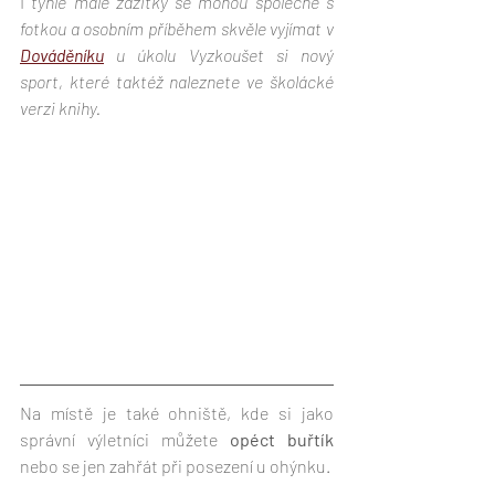
I 
tyhle malé zážitky se mohou společně s 
fotkou a osobním příběhem skvěle vyjímat v 
Dováděníku
 u úkolu Vyzkoušet si nový 
sport, které taktéž naleznete ve školácké 
verzi knihy. 
Na místě je také ohniště, kde si jako 
správní výletníci můžete 
opéct buřtík
nebo se jen zahřát při posezení u ohýnku.