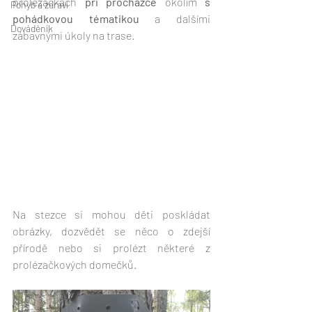
prolézačkách 
při procházce
 okolím 
s 
Pohyb a zdraví
pohádkovou tématikou
 a dalšími 
Dováděník
zábavnými úkoly na trase. 
Na stezce si mohou děti poskládat 
obrázky, dozvědět se něco o zdejší 
přírodě nebo si prolézt některé z 
prolézačkových domečků. 