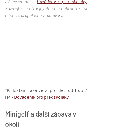
32 výzvami v 
Dováděníku pro školáky.
Zažívejte s dětmi jejich malá dobrodružství 
a tvořte si společné vzpomínky.
*
K dostání také verzi pro děti od 1 do 7 
let - 
Dováděník pro předškoláky.
Minigolf a další zábava v 
okolí