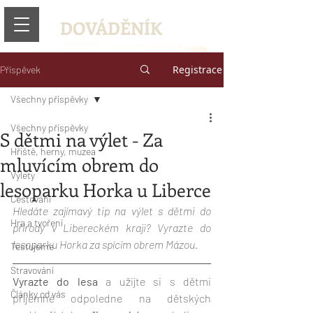
DOVÁDĚNÍK
Registrace
Příspěvek
Všechny příspěvky
Všechny příspěvky
S dětmi na výlet - Za
Hřiště, herny, muzea
mluvícím obrem do
Výlety
lesoparku Horka u Liberce
Cestování
Hledáte zajímavý tip na výlet s dětmi do 
Hra a tvoření
přírody v Libereckém kraji? Vyrazte do 
lesoparku Horka za spícím obrem Mázou.
Testujeme
Stravování
Vyrazte do lesa
 a užijte si s dětmi 
Články od vás
příjemné odpoledne na dětských 