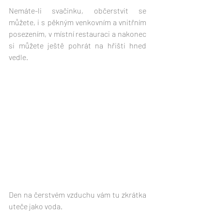
Nemáte-li svačinku, občerstvit se 
můžete, i s pěkným venkovním a vnitřním 
posezením, v místní restauraci a nakonec 
si můžete ještě pohrát na hřišti hned 
vedle.
Den na čerstvém vzduchu vám tu zkrátka 
uteče jako voda. 