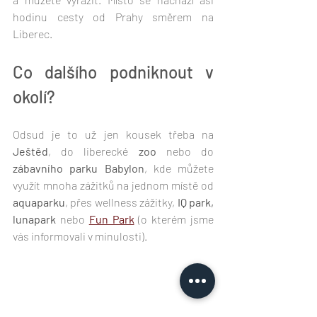
hodinu cesty od Prahy směrem na 
Liberec.
Co dalšího podniknout v 
okolí? 
Odsud je to už jen kousek třeba na 
Ještěd
, do liberecké
 zoo
 nebo do 
zábavního parku Babylon
, kde můžete 
využít mnoha zážitků na jednom místě od 
aquaparku
, přes wellness zážitky, 
IQ park, 
lunapark
 nebo 
Fun Park
 (o kterém jsme 
vás informovali v minulosti).