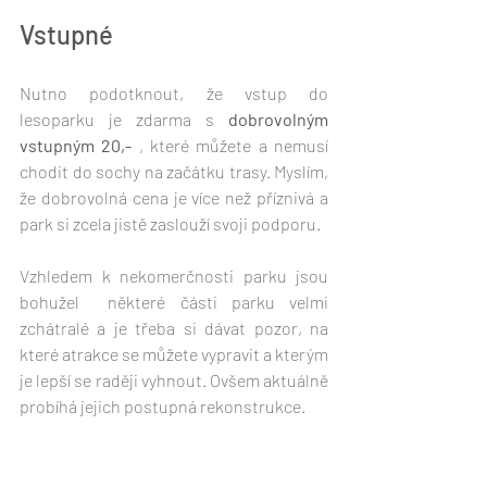
Vstupné
Nutno podotknout, že vstup do 
lesoparku je zdarma s 
dobrovolným 
vstupným 20,- 
, které můžete a nemusí 
chodit do sochy na začátku trasy. Myslím, 
že dobrovolná cena je více než příznivá a 
park si zcela jistě zaslouží svoji podporu. 
Vzhledem k nekomerčnosti parku jsou 
bohužel  některé části parku velmi 
zchátralé a je třeba si dávat pozor, na 
které atrakce se můžete vypravit a kterým 
je lepší se raději vyhnout. Ovšem aktuálně 
probíhá jejich postupná rekonstrukce.