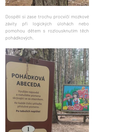
Dospělí si zase trochu procvičí mozkové 
závity při logických úlohách nebo 
pomohou dětem s rozlousknutím těch 
pohádkových.