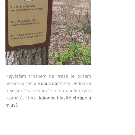
Největším trhákem na trase je ovšem 
bezkonkurenčně 
spící obr
 Máza. Jedná se 
o velkou "kamennou" sochu nadlidských 
rozměrů, která 
dokonce hlasitě chrápe a 
mluví
. 