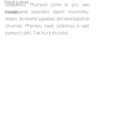
Pohyb a zdraví
ledajakou. Připravili jsme si pro vás 
recept na speciální zaječí houstičky. 
Dováděník
Nejen, že skvěle vypadají, ale také báječně 
chutnají. Přípravu navíc zvládnou s vaší 
pomocí i děti. Tak hurá do toho.