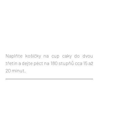
Naplňte košíčky na cup caky do dvou 
třetin a dejte péct na 180 stupňů cca 15 až 
20 minut.