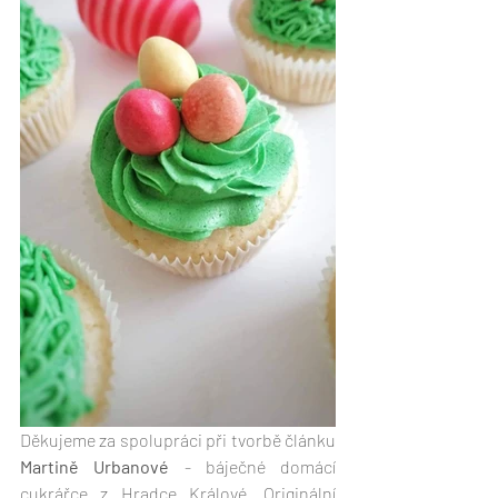
Děkujeme za spolupráci při tvorbě článku 
Martině Urbanové
 - báječné domácí 
cukrářce z Hradce Králové. Originální 