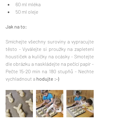
60 ml mléka
50 ml oleje
Jak na to:
Smíchejte všechny suroviny a vypracujte 
těsto - Vyválejte si proužky na zapletení 
houstiček a kuličky na ocásky - Smotejte 
dle obrázku a naskládejte na pečící papír - 
Pečte 15-20 min na 180 stupňů - Nechte 
vychladnout a 
hodujte :-)