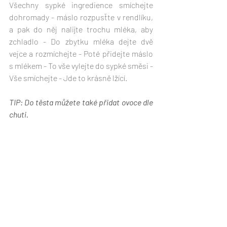
Všechny sypké ingredience smíchejte 
dohromady - máslo rozpusťte v rendlíku, 
a pak do něj nalijte trochu mléka, aby 
zchladlo - Do zbytku mléka dejte dvě 
vejce a rozmíchejte - Poté přidejte máslo 
s mlékem - To vše vylejte do sypké směsi - 
Vše smíchejte - Jde to krásně lžící.  
TIP: Do těsta můžete také přidat ovoce dle 
chuti.