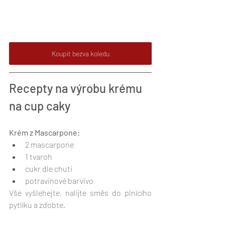
Koupit bezva koledu
Recepty na výrobu krému 
na cup caky
Krém z Mascarpone:
2 mascarpone
1 tvaroh
cukr dle chuti
potravinové barvivo
Vše vyšlehejte, nalijte směs do plnícího 
pytlíku a zdobte.