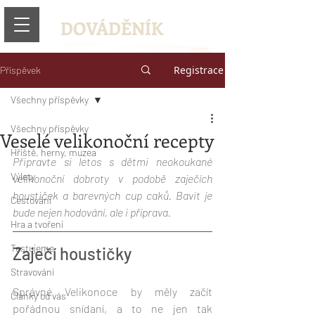
DOVÁDĚNÍK
Registrace
Příspěvek
Všechny příspěvky
Všechny příspěvky
Veselé velikonoční recepty
Hřiště, herny, muzea
Připravte si letos s dětmi neokoukané 
Výlety
velikonoční dobroty v podobě zaječích 
houstiček a barevných cup caků. Bavit je 
Cestování
bude nejen hodování, ale i příprava.
Hra a tvoření
Testujeme
Zaječí houstičky 
Stravování
Správné Velikonoce by měly začít 
Články od vás
pořádnou snídaní, a to ne jen tak 