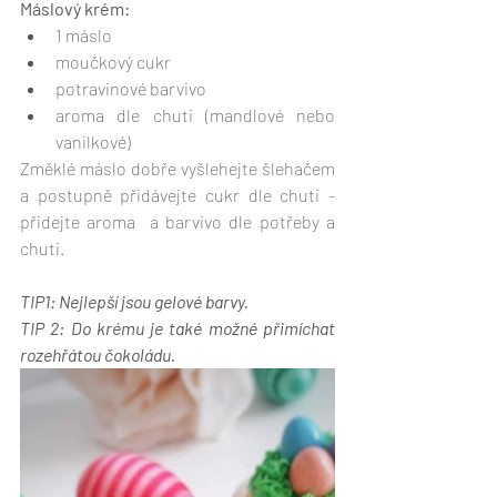
Máslový krém:
1 máslo
moučkový cukr
potravinové barvivo
aroma dle chuti (mandlové nebo 
vanilkové)
Změklé máslo dobře vyšlehejte šlehačem 
a postupně přidávejte cukr dle chuti - 
přidejte aroma  a barvivo dle potřeby a 
chuti.
TIP1: Nejlepší jsou gelové barvy. 
TIP 2: Do krému je také možné přimíchat 
rozehřátou čokoládu.