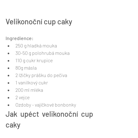
Velikonoční cup caky
Ingredience:
250 g hladká mouka
30-50 g polohrubá mouka
110 g cukr krupice
80g másla
2 lžičky prášku do pečiva
1 vanilkový cukr
200 ml mléka
2 vejce
Ozdoby - vajíčkové bonbonky
Jak upéct velikonoční cup 
caky