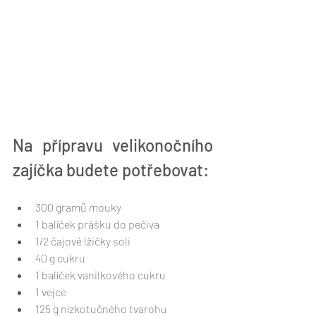
Na přípravu velikonočního 
zajíčka budete potřebovat:
300 gramů mouky
1 balíček prášku do pečiva
1/2 čajové lžičky soli
40 g cukru
1 balíček vanilkového cukru
1 vejce
125 g nízkotučného tvarohu