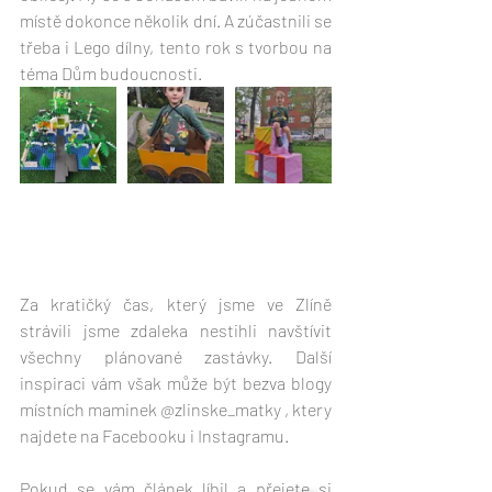
místě dokonce několik dní. A zúčastnili se 
třeba i Lego dílny, tento rok s tvorbou na 
téma Dům budoucnosti. 
Za kratičký čas, který jsme ve Zlíně 
strávili jsme zdaleka nestihli navštívit 
všechny plánované zastávky. Další 
inspiraci vám však může být bezva blogy 
místních maminek @zlinske_matky , ktery 
najdete na Facebooku i Instagramu.
Pokud se vám článek líbil a přejete si 