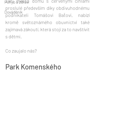
Zlín, město domů s červenými cihlami 
Pohyb a zdraví
proslulé především díky obdivuhodnému 
Dováděník
podnikateli Tomášovi Baťovi, nabízí 
kromě světoznámého obuvnictví také 
zajímavá zákoutí, která stojí za to navštívit 
s dětmi. 
Co zaujalo nás?
Park Komenského