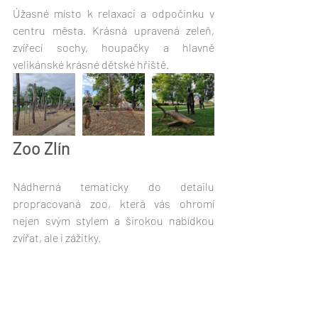
Úžasné místo k relaxaci a odpočinku v 
centru města. Krásná upravená zeleň, 
zvířecí sochy, houpačky a hlavně 
velikánské krásné dětské hřiště.
Zoo Zlín
Nádherná tematicky do detailu 
propracovaná zoo, která vás ohromí 
nejen svým stylem a širokou nabídkou 
zvířat, ale i zážitky.