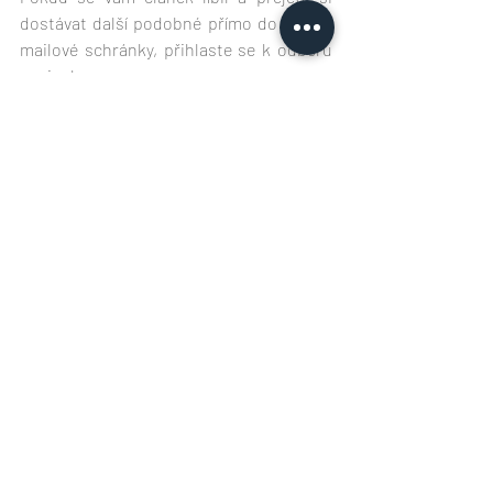
dostávat další podobné přímo do vaší e-
mailové schránky, přihlaste se k odběru 
novinek.
Přejeme hezký výlet
Výlety