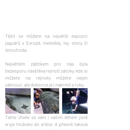
Těšit se můžete na největší expozici 
jaguárů v Evropě, medvědy, lvy, slony či 
lenochoda.
Největším zážitkem pro nás byla 
bezesporu návštěva rejnočí zátoky, kde si 
můžete na rejnoky můžete nejen 
sáhnout, ale dokonce je i nakrmit z ruky.
Tahle chvíle se vám i vašim dětem jistě 
vryje hluboko do srdce. A přesně taková 