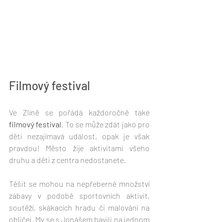
Filmový festival
Ve Zlíně se pořádá každoročně také 
filmový festival
. To se může zdát jako pro 
děti nezajímavá událost, opak je však 
pravdou! Město žije aktivitami všeho 
druhu a děti z centra nedostanete. 
Těšit se mohou na nepřeberné množství 
zábavy v podobě sportovních aktivit, 
soutěží, skákacích hradu či malování na 
obličej. My se s Jonášem bavili na jednom 