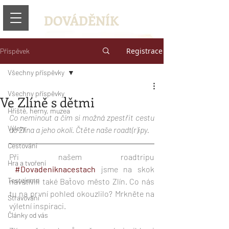
DOVÁDĚNÍK
Registrace
Příspěvek
Všechny příspěvky
Všechny příspěvky
Ve Zlíně s dětmi
Hřiště, herny, muzea
Co neminout a čím si možná zpestřit cestu 
Výlety
do Zlína a jeho okolí. Čtěte naše roadt(r)ipy.
Cestování
Při našem roadtripu
Hra a tvoření
#Dovadeniknacestach
jsme na skok 
Testujeme
navštívili také Baťovo město Zlín. Co nás 
tu na první pohled okouzlilo? Mrkněte na 
Stravování
výletní inspiraci.
Články od vás