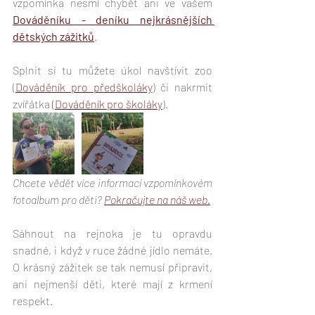
vzpomínka nesmí chybět ani ve vašem 
Dováděníku - deníku nejkrásnějších 
dětských zážitků
. 
Splnit si tu můžete úkol navštívit zoo 
(
Dováděník pro předškoláky
) či nakrmit 
zvířátka 
(Dováděník pro školáky
).
Chcete vědět více informací vzpomínkovém 
fotoalbum pro děti? 
Pokračujte na náš web.
Sáhnout na rejnoka je tu opravdu 
snadné, i když v ruce žádné jídlo nemáte. 
O krásný zážitek se tak nemusí připravit, 
ani nejmenší děti, které mají z krmení 
respekt. 