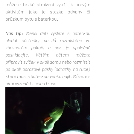
můžete brzké stmívání využít k hravým 
aktivitám jako je stezka odvahy či 
průzkum bytu s baterkou. 
Náš tip: 
Menší děti vyšlete s baterkou 
hledat částečky puzzlů rozmístěné ve 
zhasnutém pokoji, a pak je společně 
poskládejte. Větším dětem můžete 
připravit svíček v okolí domu nebo rozmístit 
po okolí odrazové pásky (odrazky na ruce), 
které musí s baterkou venku najít. Můžete s 
nimi vyznačit i celou trasu.