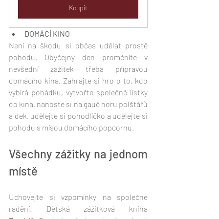
Koupit
DOMÁCÍ KINO
Není na škodu si občas udělat prostě 
pohodu. Obyčejný den proměníte v 
nevšední zážitek třeba přípravou 
domácího kina. Zahrajte si hro o to, kdo 
vybírá pohádku, vytvořte společně lístky 
do kina, nanoste si na gauč horu polštářů 
a dek, udělejte si pohodlíčko a udělejte si 
pohodu s mísou domácího popcornu.
Všechny zážitky na jednom 
místě
Uchovejte si vzpomínky na společné 
řádění! Dětská zážitková kniha 