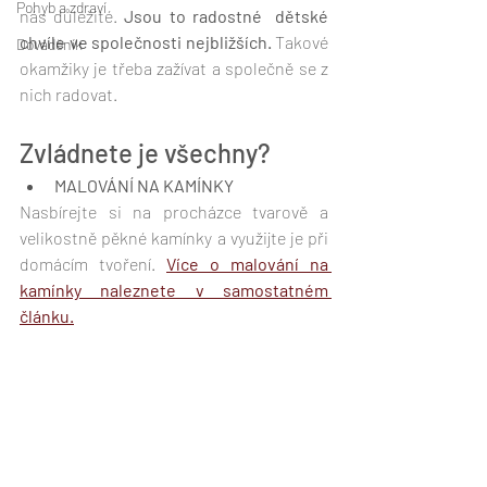
Pohyb a zdraví
nás důležité. 
Jsou to radostné  dětské 
chvíle ve společnosti nejbližších. 
Takové 
Dováděník
okamžiky je třeba zažívat a společně se z 
nich radovat. 
Zvládnete je všechny? 
MALOVÁNÍ NA KAMÍNKY
Nasbírejte si na procházce tvarově a 
velikostně pěkné kamínky a využijte je při 
domácím tvoření. 
Více o malování na 
kamínky naleznete v samostatném 
článku.