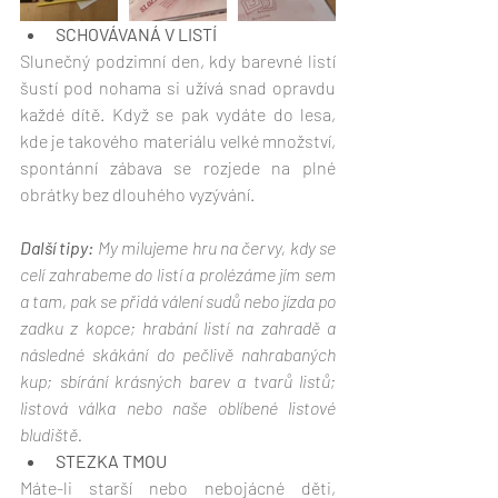
SCHOVÁVANÁ V LISTÍ
Slunečný podzimní den, kdy barevné listí 
šustí pod nohama si užívá snad opravdu 
každé dítě. Když se pak vydáte do lesa, 
kde je takového materiálu velké množství, 
spontánní zábava se rozjede na plné 
obrátky bez dlouhého vyzývání.
Další tipy:
 My milujeme hru na červy, kdy se 
celí zahrabeme do listí a prolézáme jím sem 
a tam, pak se přidá válení sudů nebo jízda po 
zadku z kopce; hrabání listí na zahradě a 
následné skákání do pečlivě nahrabaných 
kup; sbírání krásných barev a tvarů listů; 
listová válka nebo naše oblíbené listové 
bludiště.
STEZKA TMOU
Máte-li starší nebo nebojácné děti, 