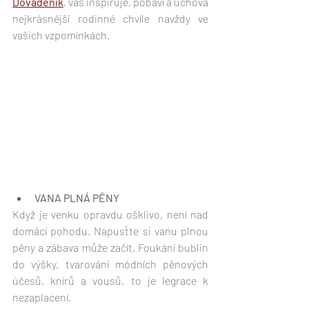
Dováděník
, vás inspiruje, pobaví a uchová 
nejkrásnější rodinné chvíle navždy ve 
vašich vzpomínkách. 
VANA PLNÁ PĚNY
Když je venku opravdu ošklivo, není nad 
domácí pohodu. Napusťte si vanu plnou 
pěny a zábava může začít. Foukání bublin 
do výšky, tvarování módních pěnových 
účesů, knírů a vousů, to je legrace k 
nezaplacení. 