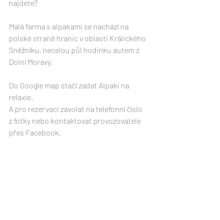
najdete?
Malá farma s alpakami se nachází na 
polské straně hranic v oblasti Králického 
Sněžníku, necelou půl hodinku autem z 
Dolní Moravy. 
Do Google map stačí zadat Alpaki na 
relaxie. 
A pro rezervaci zavolat na telefonní číslo 
z fotky nebo kontaktovat provozovatele 
přes Facebook.