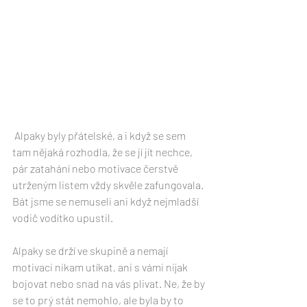
 Alpaky byly přátelské, a i když se sem 
tam nějaká rozhodla, že se jí jít nechce, 
pár zatahání nebo motivace čerstvě 
utrženým listem vždy skvěle zafungovala. 
Bát jsme se nemuseli ani když nejmladší 
vodič vodítko upustil. 
Alpaky se drží ve skupině a nemají 
motivaci nikam utíkat, ani s vámi nijak 
bojovat nebo snad na vás plivat. Ne, že by 
se to prý stát nemohlo, ale byla by to 