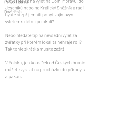
 Chystáte se na výlet na Dolní Moravu, do 
Pohyb a zdraví
Jeseníků nebo na Králický Sněžník a rádi 
Dováděník
byste si zpříjemnili pobyt zajímavým 
výletem s dětmi po okolí? 
Nebo hledáte tip na nevšední výlet za 
zvířátky při kterém lokalita nehraje roli? 
Tak tohle zkrátka musíte zažít!
V Polsku, jen kousíček od Českých hranic 
můžete vyrazit na procházku do přírody s 
alpakou.