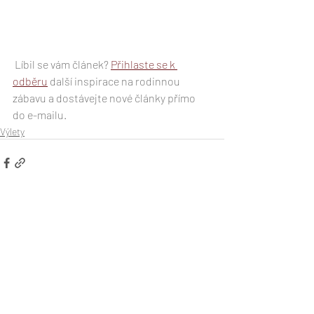
 Líbil se vám článek? 
Přihlaste se k 
odběru
 další inspirace na rodinnou 
zábavu a dostávejte nové články přímo 
do e-mailu. 
Výlety