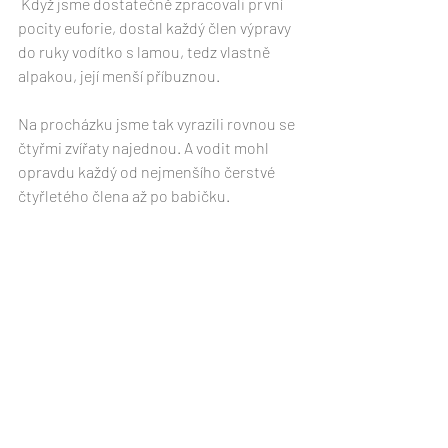
 Když jsme dostatečně zpracovali první 
pocity euforie, dostal každý člen výpravy 
do ruky vodítko s lamou, tedz vlastně 
alpakou, její menší příbuznou.
Na procházku jsme tak vyrazili rovnou se 
čtyřmi zvířaty najednou. A vodit mohl 
opravdu každý od nejmenšího čerstvé 
čtyřletého člena až po babičku. 