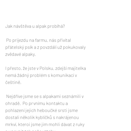
Jak návštěva u alpak probíhá?
 Po prijezdu na farmu, nás přivítal 
přátelský psík a z povzdálí už pokukovaly 
zvědavé alpaky.
I přesto, že jste v Polsku, zdejší majitelka 
nemá žádný problém s komunikací v 
češtině. 
 Nejdříve jsme se s alpakami seznámili v 
ohradě.  Po prvnímu kontaktu a 
pohlazení jejich heboučké srsti jsme 
dostali několik kyblíčků s nakrájenou 
mrkví, kteroi jsme jim mohli dávat z ruky 