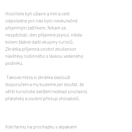
Hostitele byli úžasní a milí a celé 
odpoledne pro nás bylo neskutečné 
příjemným zážitkem. Nikam se 
nespěchali, den příjemné plynul, nikde 
kolem žádné další skupiny turistů. 
Zkrátka příjemná osobní zkušenost 
návštěvy rodinného s láskou vedeného 
podniku.
 Taková místa si zkrátka zaslouží 
doporučení a my budeme jen doufat, že 
větší turistické zatížení nezkazí současný 
přátelský a osobní přístup chovatelů.
Kde farmu na procházku s alpakami 