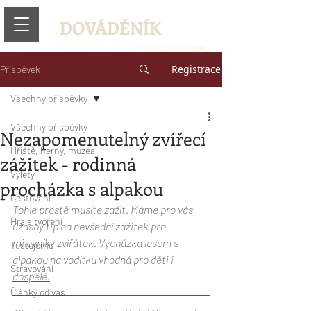
DOVÁDĚNÍK
Registrace
Příspěvek
Všechny příspěvky
Všechny příspěvky
Nezapomenutelný zvířecí
Hřiště, herny, muzea
zážitek - rodinná
Výlety
procházka s alpakou
Cestování
Tohle prostě musíte zažít. Máme pro vás 
Hra a tvoření
úžasný tip na nevšední zážitek pro 
milovníky zvířátek. Vycházka lesem s 
Testujeme
alpakou na vodítku vhodná pro děti i 
Stravování
dospělé.
Články od vás