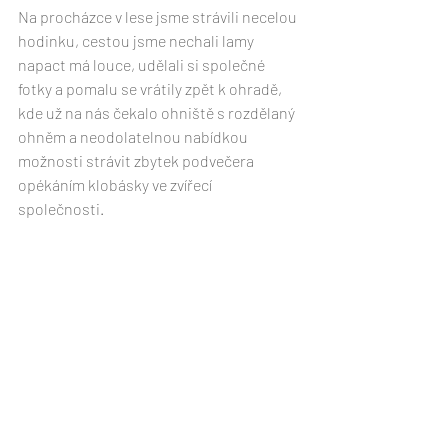
Na procházce v lese jsme strávili necelou 
hodinku, cestou jsme nechali lamy 
napact má louce, udělali si společné 
fotky a pomalu se vrátily zpět k ohradě, 
kde už na nás čekalo ohniště s rozdělaný 
ohněm a neodolatelnou nabídkou 
možnosti strávit zbytek podvečera 
opékáním klobásky ve zvířecí 
společnosti. 