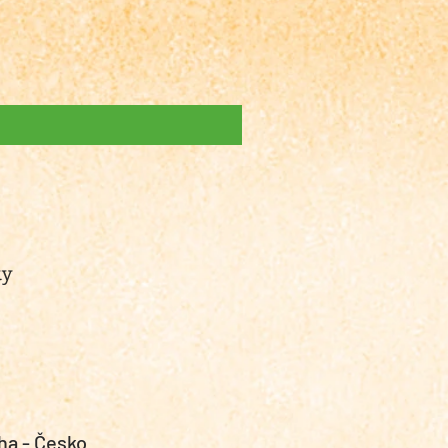
Dýžko
ky
ha - Česko