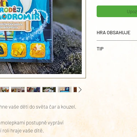
Upoz
HRA OBSAHUJE
TIP
34 karet s příb
16 kartiček s lek
Doplňte prožitek 
64 samolepek na
čaroděje Modromír
8 samolepek s p
další příbehy spole
hne vaše děti do světa čar a kouzel.
samolepkami postupně vypráví
 roli hraje vaše dítě.