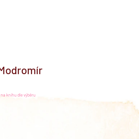
ka
O nás
 Modromír
a
 na knihu dle výběru