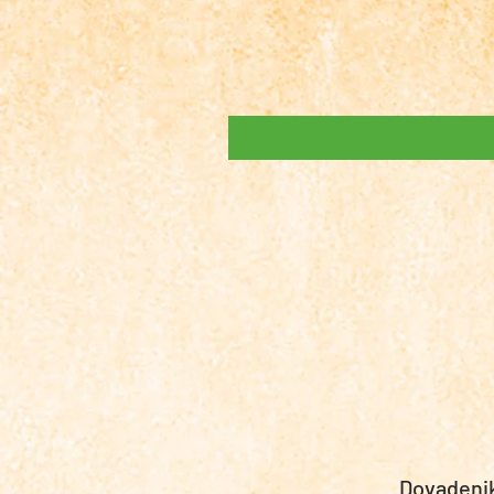
Diplomy
k
tisku
Dovadeni