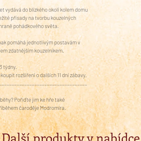
ret vydává do blízkého okolí kolem domu
ůležité přísady na tvorbu kouzelných
áchraně pohádkového světa.
 pak pomáhá jednotlivým postavám v
dnem zdatnějším kouzelníkem.
3 týdny.
oupit rozšíření o dalších 11 dní zábavy.
___________________________________
íběhy? Pořiďte jim ke hře také
říběhem čaroděje Modromíra.
Další produkty v nabídce