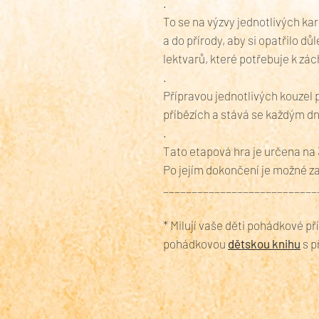
.
To se na výzvy jednotlivých ka
a do přírody, aby si opatřilo d
lektvarů, které potřebuje k z
.
Přípravou jednotlivých kouzel
příbězích a stává se každým 
.
Tato etapová hra je určena na 
Po jejím dokončení je možné zak
___________________________
* Milují vaše děti pohádkové př
pohádkovou
dětskou knihu
s p