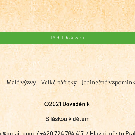
Rychlý náhled
Přidat do košíku
Malé výzvy - Velké zážitky - Jedinečné vzpomín
©2021 Dováděník
S láskou k dětem
k@gmail.com
/
+420 724 764 417
/ Hlavní město Pra