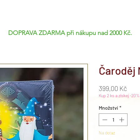
ováděník
Obchod
Narozeniny
Blog
Stez
DOPRAVA ZDARMA při nákupu nad 2000 Kč.
Čaroděj
Cen
399,00 Kč
Kup 2 ks a získej -20%
Množství
*
Na dotaz