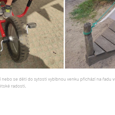
 nebo se děti do sytosti vyblbnou venku přichází na řadu vn
tské radosti.