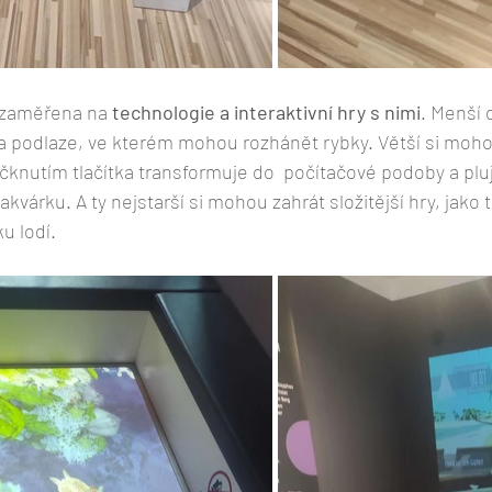
k zaměřena na
 technologie a interaktivní hry s nimi
. Menší 
a podlaze, ve kterém mohou rozhánět rybky. Větší si mohou
čknutím tlačítka transformuje do  počítačové podoby a pluj
kvárku. A ty nejstarší si mohou zahrát složitější hry, jako t
u lodí.