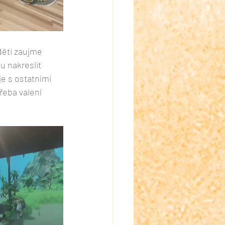
děti zaujme 
 nakreslit 
e s ostatními 
řeba valení 