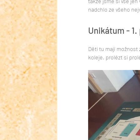
takže jsme si vše jen 
nadchlo ze všeho nejv
Unikátum - 1. 
Děti tu mají možnost z
koleje, prolézt si prol