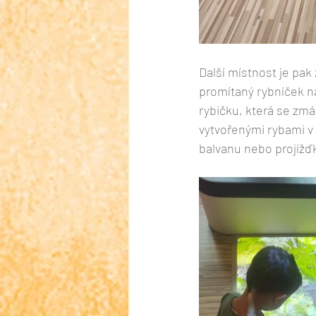
Další místnost je pa
promítaný rybníček n
rybičku, která se zmá
vytvořenými rybami v a
balvanu nebo projížďk