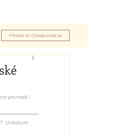
ka
O nás
Přihlásit se / Zaregistrovat se
ské
tor pro malé i 
í?  Unikátum 