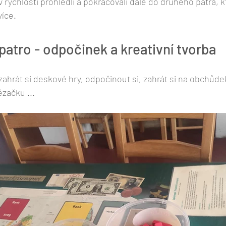
v rychlosti prohlédli a pokračovali dále do druhého patra, k
íce. 
patro - odpočinek a kreativní tvorba 
ahrát si deskové hry, odpočinout si, zahrát si na obchůdek,
ézačku ...