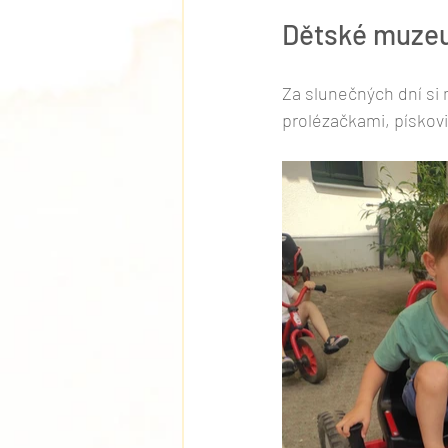
Dětské muzeu
Za slunečných dní si 
prolézačkami, pískov