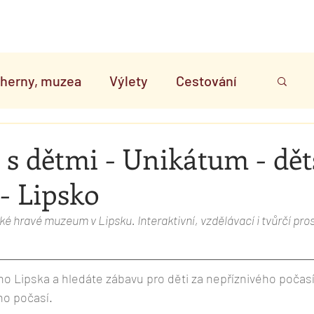
ováděník
Obchod
Narozeniny
Blog
Stez
, herny, muzea
Výlety
Cestování
me
Stravování
Články od vás
s dětmi - Unikátum - dět
 Lipsko
ník
ké hravé muzeum v Lipsku. Interaktivní, vzdělávací i tvůrčí pros
o Lipska a hledáte zábavu pro děti za nepříznivého počas
o počasí. 