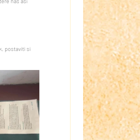
teré nás asi 
 postaviti si 