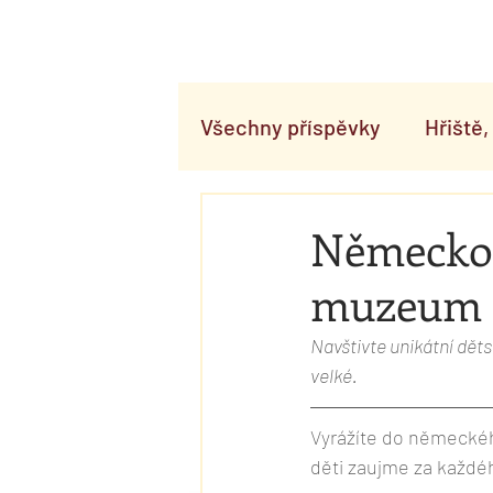
Hlavní stránka
D
Všechny příspěvky
Hřiště
Hra a tvoření
Testuje
Německo 
muzeum -
Pohyb a zdraví
Dovádě
Navštivte unikátní děts
velké. 
Vyrážíte do německéh
děti zaujme za každéh