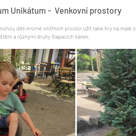
m Unikátum -  Venkovní prostory
mohou děti kromě vnitřních prostor užít také hry na malé 
ištěm a různými druhy šlapacích kárek.