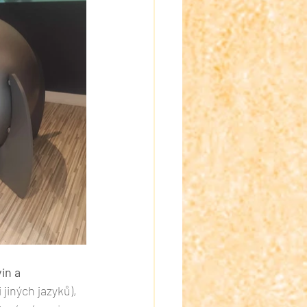
in a 
jiných jazyků), 