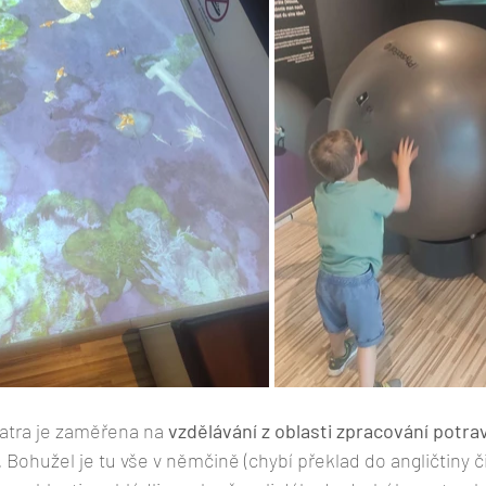
atra je zaměřena na 
vzdělávání z oblasti zpracování potrav
 
Bohužel je tu vše v němčině (chybí překlad do angličtiny či 