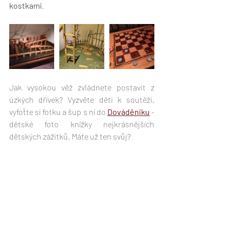
kostkami
.
Jak vysokou věž zvládnete postavit z 
úzkých dřívek? Vyzvěte děti k soutěži, 
vyfoťte si fotku a šup s ní do 
Dováděníku
 - 
dětské foto knížky nejkrásnějších 
dětských zážitků. Máte už ten svůj?