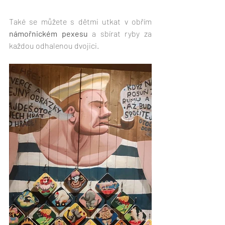
Také se můžete s dětmi utkat v obřím 
námořnickém pexesu
 a sbírat ryby za 
každou odhalenou dvojici.