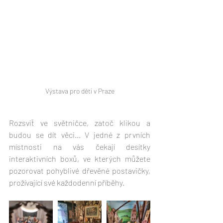
Výstava pro děti v Praze
Rozsviť ve světničce, zatoč klikou a 
budou se dít věci... V jedné z prvních 
místnosti na vás čekají desítky 
interaktivních boxů, ve kterých můžete 
pozorovat pohyblivé dřevěné postavičky, 
prožívající své každodenní příběhy. 