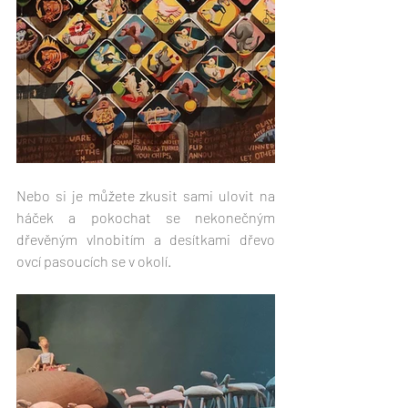
Nebo si je můžete zkusit sami ulovit na 
háček a pokochat se nekonečným 
dřevěným vlnobitím a desítkami dřevo 
ovcí pasoucích se v okolí.