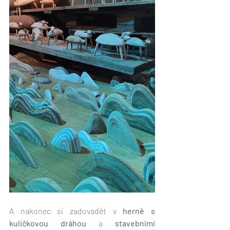
A nakonec si zadovádět v 
herně s 
kuličkovou dráhou
 a 
stavebními 