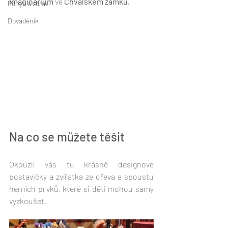
Imaginárium
 ve 
Chvalském zámku. 
Pohyb a zdraví
Dováděník
Na co se můžete těšit
Okouzlí vás tu krásně designové 
postavičky a zvířátka ze dřeva a spoustu 
herních prvků, které si děti mohou samy 
vyzkoušet. 