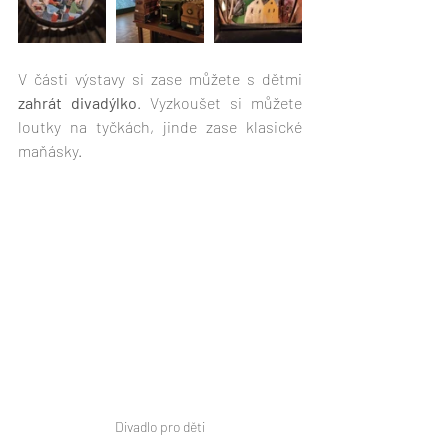
V části výstavy si zase můžete s dětmi 
zahrát divadýlko
. Vyzkoušet si můžete 
loutky na tyčkách, jinde zase klasické 
maňásky.
Divadlo pro děti