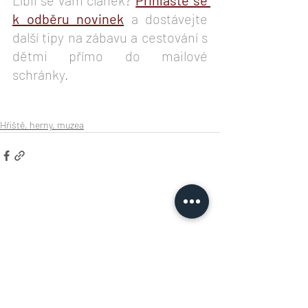
Líbil se vám článek? 
Přihlaste se 
k odběru novinek
 a dostávejte 
další tipy na zábavu a cestování s 
dětmi přímo do mailové 
schránky.
Hřiště, herny, muzea