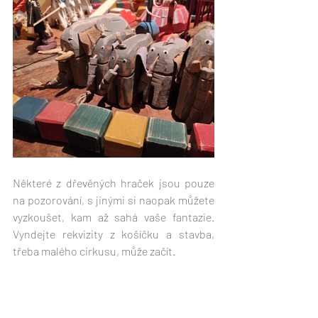
Některé z dřevěných hraček jsou pouze 
na pozorování, s jinými si naopak můžete 
vyzkoušet, kam až sahá vaše fantazie. 
Vyndejte rekvizity z košíčku a stavba, 
třeba malého cirkusu, může začít. 