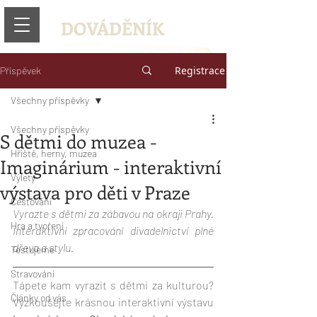
DOVÁDĚNÍK
Registrace
Příspěvek
Všechny příspěvky
Všechny příspěvky
S dětmi do muzea -
Hřiště, herny, muzea
Imaginárium - interaktivní
Výlety
výstava pro děti v Praze
Cestování
Vyrazte s dětmi za zábavou na okraji Prahy. 
Hra a tvoření
Interaktivní zpracování divadelnictví plné 
dřeva a stylu. 
Testujeme
Stravování
Tápete kam vyrazit s dětmi za kulturou? 
Články od vás
Vyzkoušejte krásnou interaktivní výstavu