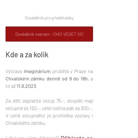
Dováděník pro předškoláky
Dováděník neznám - CHCI VĚDĚT VÍC
Kde a za kolik 
Výstava 
Imaginárium
 probíhá v Praze na 
Chvalském zámku denně od 9 do 18h,
 a 
to až 
11.6.2023
.
Za děti zaplatíte vstup 75,-, dospělí mají 
vstupné za 120,-, celá rodina pak za 300,-. 
V ceně vstupného je prohlídka výstavy i 
Chvalského zámku.