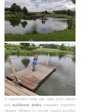
V neposlední řadě vás také jistě zabaví 
dvě 
kuličkové dráhy
 nedaleko hlavního 
zázemí. Můžete tu použít vlastní kuličku 