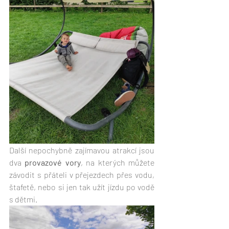
Další nepochybně zajímavou atrakcí jsou 
dva 
provazové vory
, na kterých můžete 
závodit s přáteli v přejezdech přes vodu, 
štafetě, nebo si jen tak užít jízdu po vodě 
s dětmi.