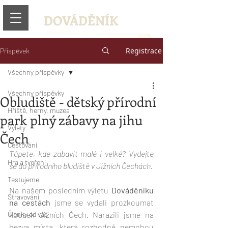
DOVÁDĚNÍK
Registrace
Příspěvek
Všechny příspěvky
Všechny příspěvky
Obludiště - dětský přírodní
Hřiště, herny, muzea
park plný zábavy na jihu
Výlety
Čech
Cestování
Tápete, kde zabavit malé i velké? Vydejte 
Hra a tvoření
se do přírodního bludiště v Jižních Čechách.
Testujeme
Na našem posledním výletu
 Dováděníku 
Stravování
na cestách
 jsme se vydali prozkoumat 
Články od vás
kousek Jižních Čech. Narazili jsme na 
bezva místa, která rozhodně nemohou 