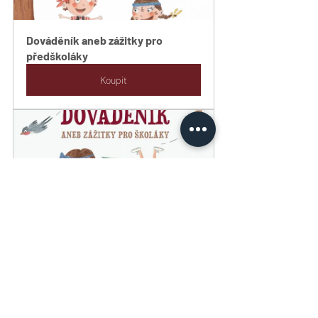
Dováděník aneb zážitky pro 
předškoláky
Koupit
Dováděník aneb zážitky pro 
školáky
Koupit
Líbil se vám článek? 
Přihlaste se 