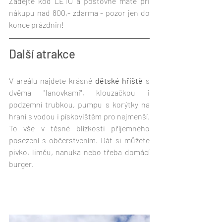
Zadejte kód LETO a poštovné máte při 
nákupu nad 800,- zdarma - pozor jen do 
konce prázdnin!
Další atrakce 
V areálu najdete krásné
 dětské hřiště 
s 
dvěma "lanovkami", klouzačkou i 
podzemní trubkou, pumpu s korýtky na 
hraní s vodou i pískovištěm pro nejmenší. 
To vše v těsné blízkosti příjemného 
posezení s občerstvením. Dát si můžete 
pivko, limču, nanuka nebo třeba domácí 
burger. 