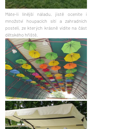
Máte-li línější náladu, jistě oceníte i 
množství houpacích sítí a zahradních 
postelí, ze kterých krásně vidíte na část 
dětského hřiště.