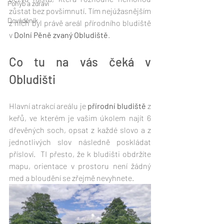
Pohyb a zdraví
zůstat bez povšimnutí. Tím nejúžasnějším 
Dováděník
z nich byl právě areál přírodního bludiště 
v 
Dolní Pěně zvaný Obludiště
.
Co tu na vás čeká v 
Obludišti
Hlavní atrakcí areálu je 
přírodní bludiště
 z 
keřů, ve kterém je vašim úkolem najít 6 
dřevěných soch, opsat z každé slovo a z 
jednotlivých slov následně poskládat 
přísloví.  TI přesto, že k bludišti obdržíte 
mapu, orientace v prostoru není žádný 
med a bloudění se zřejmě nevyhnete.