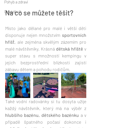
Pohyb a zdraví
Na co se můžete těšit?
Dováděník
Místo jako dělané pro malé i větší děti 
disponuje nejen množstvím 
sportovních 
hřišť
, ale zejména skvělým zázemím pro 
malé návštěvníky. Krásná 
dětská hřiště
 v 
super stavu s množností kempingu v 
jejich bezprostřední blízkosti zajistí 
zábavu dětem a pohodu rodičům.
Také vodní radovánky si tu dosyta užije 
každý návštěvník, který má na výběr z 
hlubšího bazénu, dětského bazénku
 a v 
případě špatného počasí dokonce i 