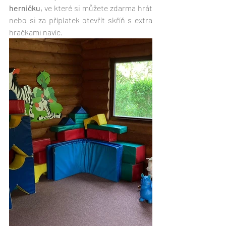
herničku,
 ve které si můžete zdarma hrát 
nebo si za příplatek otevřít skříň s extra 
hračkami navíc.