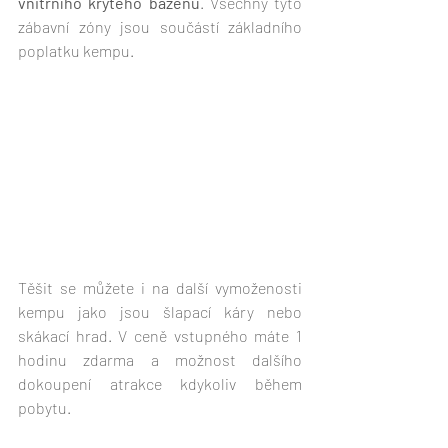
vnitřního krytého bazénu
. Všechny tyto 
zábavní zóny jsou součástí základního 
poplatku kempu.
Těšit se můžete i na další vymoženosti 
kempu jako jsou šlapací káry nebo 
skákací hrad. V ceně vstupného máte 1 
hodinu zdarma a možnost dalšího 
dokoupení atrakce kdykoliv během 
pobytu.