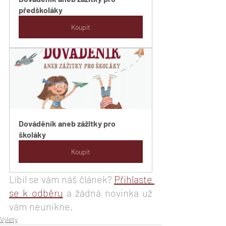
předškoláky
Koupit
Dováděník aneb zážitky pro 
školáky
Koupit
Líbil se vám náš článek? 
Přihlaste 
se k odběru
 a žádná novinka už 
vám neunikne. 
Výlety