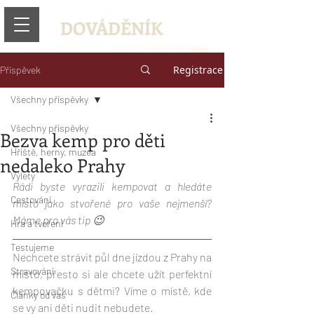
DOVÁDĚNÍK
Registrace
Příspěvek
Všechny příspěvky
Všechny příspěvky
Bezva kemp pro děti
Hřiště, herny, muzea
nedaleko Prahy
Výlety
Rádi byste vyrazili kempovat a hledáte 
Cestování
místo jako stvořené pro vaše nejmenší? 
Máme pro vás tip 😉
Hra a tvoření
Testujeme
Nechcete strávit půl dne jízdou z Prahy na 
Stravování
místo, přesto si ale chcete užít perfektní 
kempovačku s dětmi? Víme o místě, kde 
Články od vás
se vy ani děti nudit nebudete.